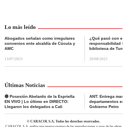
Lo más leído
Abogados señalan como irregulares
¿Qué pasó con el 
convenios ente alcaldía de Cúcuta y
responsabilidad fis
AMC
biblioteca de Tunja
13/07/2023
29/08/2023
Últimas Noticias
🔴 Posesión Abelardo de la Espriella
ANT: Entrega masiva
EN VIVO | Lo último en DIRECTO:
departamentos en e
Llegaron los delegados a Cali
Gobierno Petro
© CARACOL S.A. Todos los derechos reservados.
CARACOL S.A. realiza una reserva expresa de las reproducciones y usos de las obras