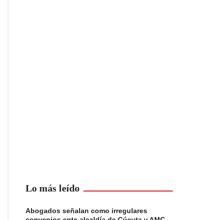
Lo más leído
Abogados señalan como irregulares
convenios ente alcaldía de Cúcuta y AMC