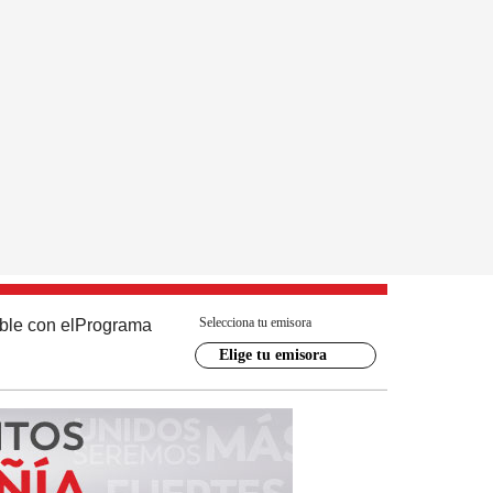
Selecciona tu emisora
ble con el
Programa
Elige tu emisora