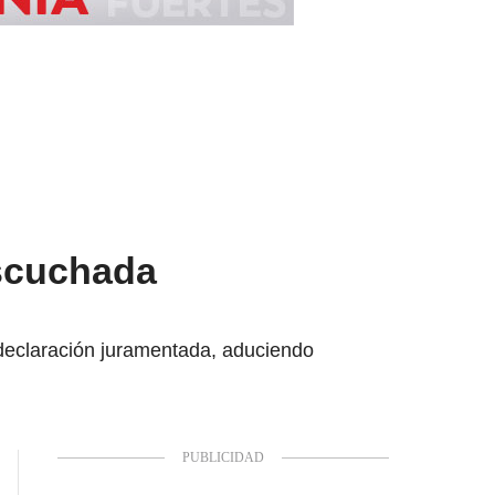
escuchada
a declaración juramentada, aduciendo