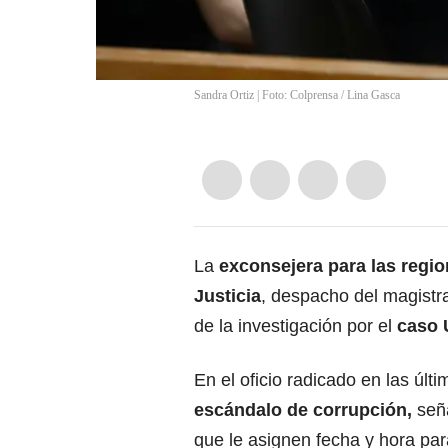
Sandra Ortiz | Foto: Colprensa
/
Lina Gasca
La
exconsejera para las regio
Justicia
, despacho del magistr
de la investigación por el
caso
En el oficio radicado en las últ
escándalo de corrupción,
seña
que le asignen fecha y hora par