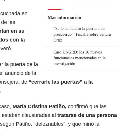
escuchada en
Más información
 de las
“Se le ha abierto la puerta a un
ntan en su
preacuerdo”: Fiscalía sobre Sandra
dos con la
Ortiz
everó.
Caso UNGRD: los 16 nuevos
funcionarios mencionados en la
r la puerta de la
investigación
l anuncio de la
onsejera, de
“cerrarle las puertas” a la
.
 caso,
María Cristina Patiño,
confirmó que las
z estaban clausuradas al
tratarse de una persona
según Patiño, “deleznables”, y que minó la