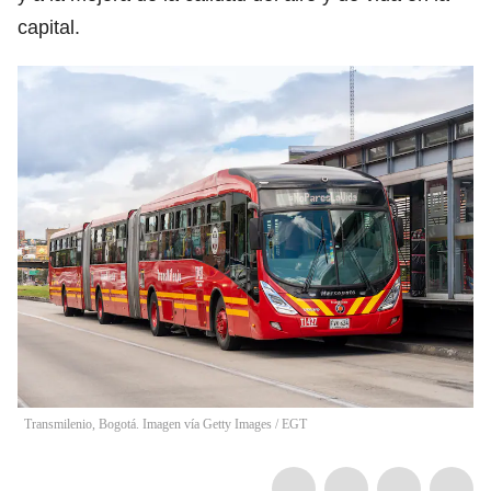
capital​.
Transmilenio, Bogotá. Imagen vía Getty Images
/
EGT