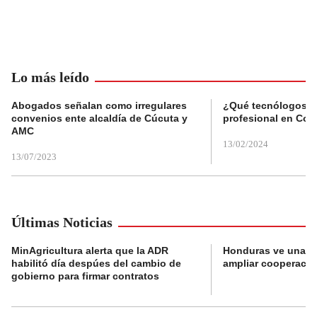
Lo más leído
Abogados señalan como irregulares
¿Qué tecnólogos re
convenios ente alcaldía de Cúcuta y
profesional en Col
AMC
13/02/2024
13/07/2023
Últimas Noticias
MinAgricultura alerta que la ADR
Honduras ve una o
habilitó día despúes del cambio de
ampliar cooperaci
gobierno para firmar contratos