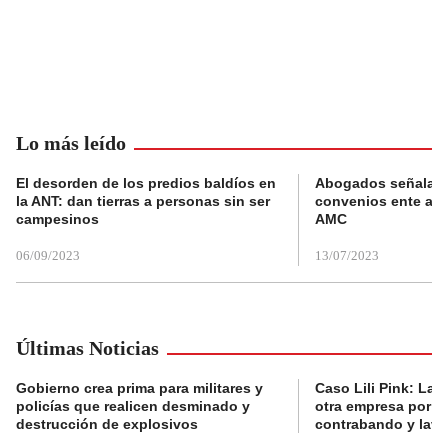
Lo más leído
El desorden de los predios baldíos en
Abogados señalan 
la ANT: dan tierras a personas sin ser
convenios ente alc
campesinos
AMC
06/09/2023
13/07/2023
Últimas Noticias
Gobierno crea prima para militares y
Caso Lili Pink: La F
policías que realicen desminado y
otra empresa por p
destrucción de explosivos
contrabando y lava