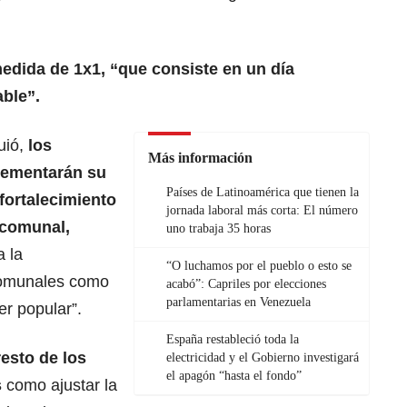
edida de 1x1, “que consiste en un día
able”.
uió,
los
Más información
ementarán su
Países de Latinoamérica que tienen la
fortalecimiento
jornada laboral más corta: El número
 comunal,
uno trabaja 35 horas
a la
“O luchamos por el pueblo o esto se
 comunales como
acabó”: Capriles por elecciones
parlamentarias en Venezuela
r popular”.
España restableció toda la
resto de los
electricidad y el Gobierno investigará
el apagón “hasta el fondo”
s
como ajustar la