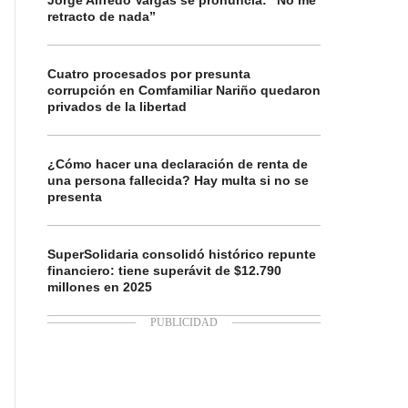
Jorge Alfredo Vargas se pronuncia: “No me
retracto de nada”
Cuatro procesados por presunta
corrupción en Comfamiliar Nariño quedaron
privados de la libertad
¿Cómo hacer una declaración de renta de
una persona fallecida? Hay multa si no se
presenta
SuperSolidaria consolidó histórico repunte
financiero: tiene superávit de $12.790
millones en 2025