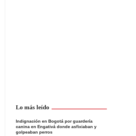
Lo más leído
Indignación en Bogotá por guardería
canina en Engativá donde asfixiaban y
golpeaban perros