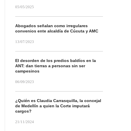
05/05/2025
Abogados señalan como irregulares
convenios ente alcaldía de Cúcuta y AMC
13/07/2023
El desorden de los predios baldíos en la
ANT: dan tierras a personas sin ser
campesinos
06/09/2023
¿Quién es Claudia Carrasquilla, la concejal
de Medellín a quien la Corte imputará
cargos?
21/11/2024