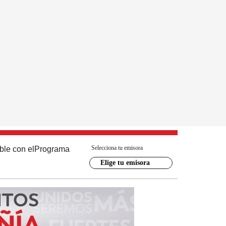
Selecciona tu emisora
ble con el
Programa
Elige tu emisora