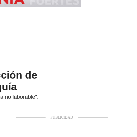
ción de
quía
a no laborable”.