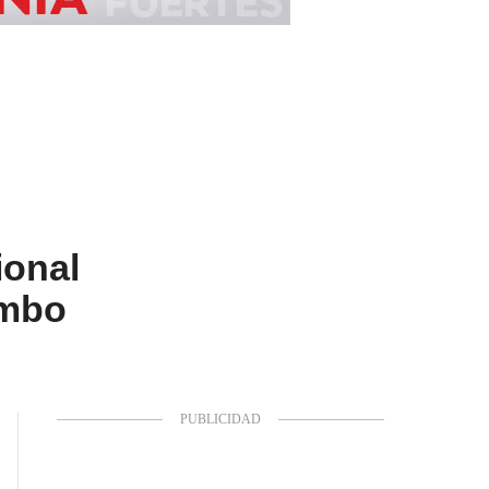
ional
umbo