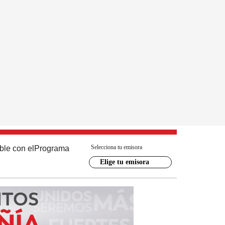
Selecciona tu emisora
ble con el
Programa
Elige tu emisora