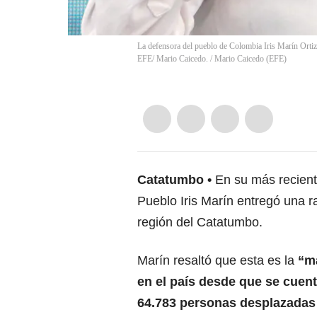
La defensora del pueblo de Colombia Iris Marín Ortiz,
EFE/ Mario Caicedo.
/
Mario Caicedo
(
EFE
)
Catatumbo
En su más reciente
Pueblo Iris Marín entregó una ra
región del Catatumbo.
Marín resaltó que esta es la
“m
en el país desde que se cuent
64.783 personas desplazadas 