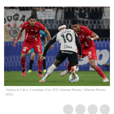
América de Cali vs. Corinthians. Foto: EFE/ Sebastiao Moreira
/
Sebastiao Moreira
(
EFE
)