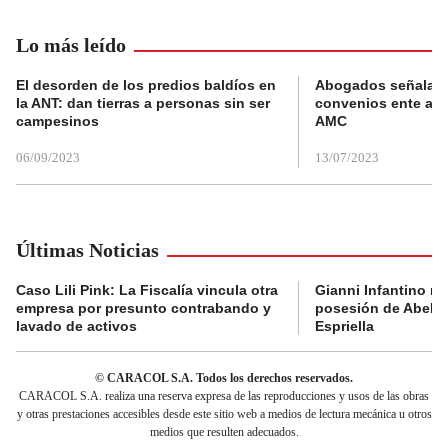
Lo más leído
El desorden de los predios baldíos en
Abogados señalan 
la ANT: dan tierras a personas sin ser
convenios ente alc
campesinos
AMC
06/09/2023
13/07/2023
Últimas Noticias
Caso Lili Pink: La Fiscalía vincula otra
Gianni Infantino no 
empresa por presunto contrabando y
posesión de Abelar
lavado de activos
Espriella
© CARACOL S.A. Todos los derechos reservados.
CARACOL S.A. realiza una reserva expresa de las reproducciones y usos de las obras
y otras prestaciones accesibles desde este sitio web a medios de lectura mecánica u otros
medios que resulten adecuados.