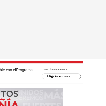
Selecciona tu emisora
ble con el
Programa
Elige tu emisora