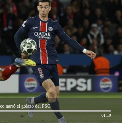
sco narró el golazo del PSG
01:10