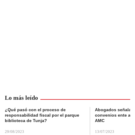
Lo más leído
¿Qué pasó con el proceso de
Abogados señalan 
responsabilidad fiscal por el parque
convenios ente alc
biblioteca de Tunja?
AMC
29/08/2023
13/07/2023