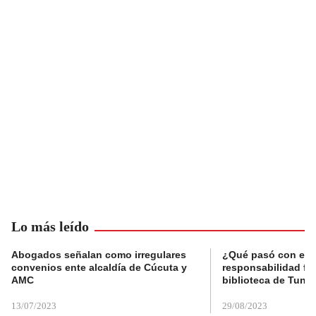
Lo más leído
Abogados señalan como irregulares
¿Qué pasó con el 
convenios ente alcaldía de Cúcuta y
responsabilidad fis
AMC
biblioteca de Tunja
13/07/2023
29/08/2023