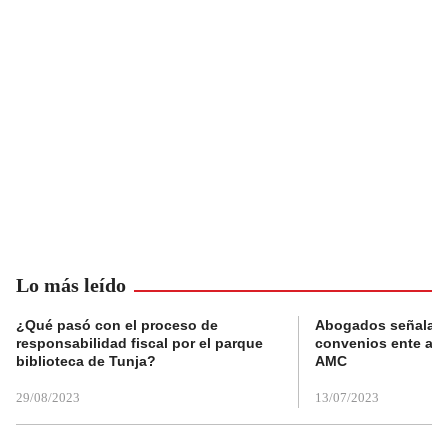
Lo más leído
¿Qué pasó con el proceso de
Abogados señalan 
responsabilidad fiscal por el parque
convenios ente alc
biblioteca de Tunja?
AMC
29/08/2023
13/07/2023