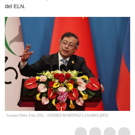
del ELN.
Gustavo Petro. Foto: EFE.
/
ANDRES MARTINEZ CASARES
(
EFE
)