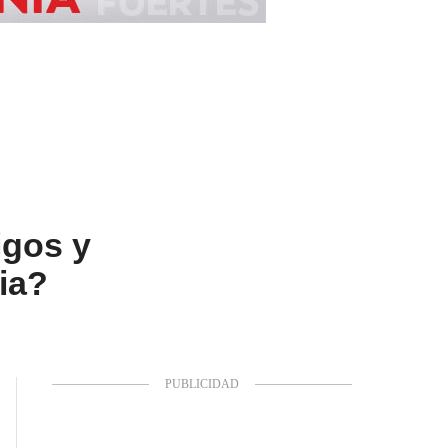
igos y
ia?