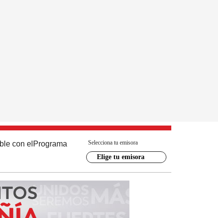
Selecciona tu emisora
ble con el
Programa
Elige tu emisora