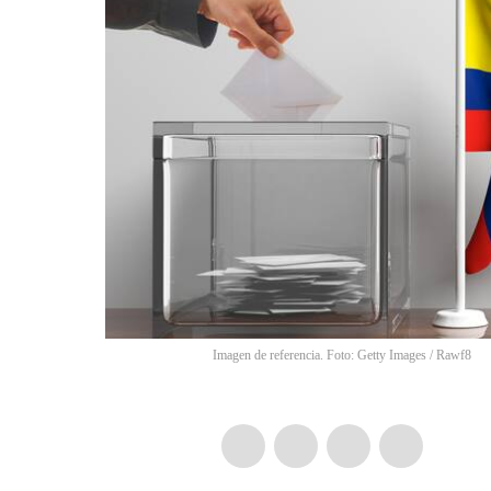
Imagen de referencia. Foto: Getty Images
/
Rawf8