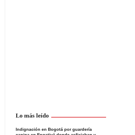
Lo más leído
Indignación en Bogotá por guardería
canina en Engativá donde asfixiaban y