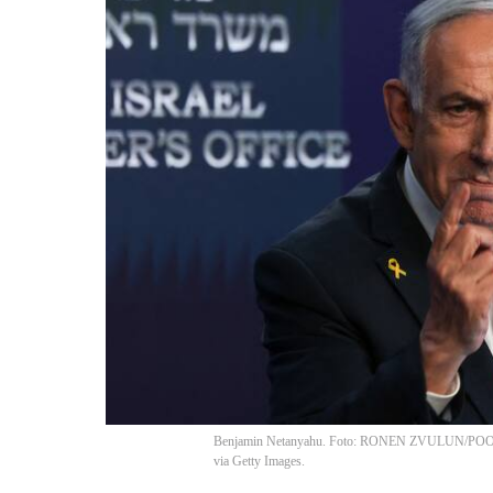
Benjamin Netanyahu. Foto: RONEN ZVULUN/POOL
via Getty Images.