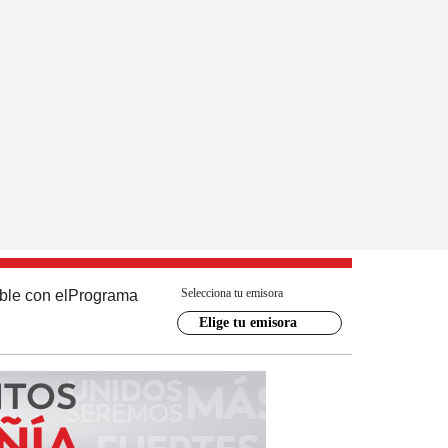
Selecciona tu emisora
ble con el
Programa
Elige tu emisora