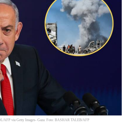
/AFP via Getty Images- Gaza. Foto: BASHAR TALEB/AFP