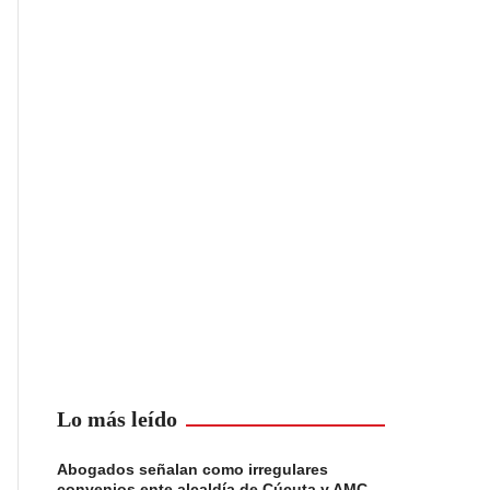
Lo más leído
Abogados señalan como irregulares
convenios ente alcaldía de Cúcuta y AMC