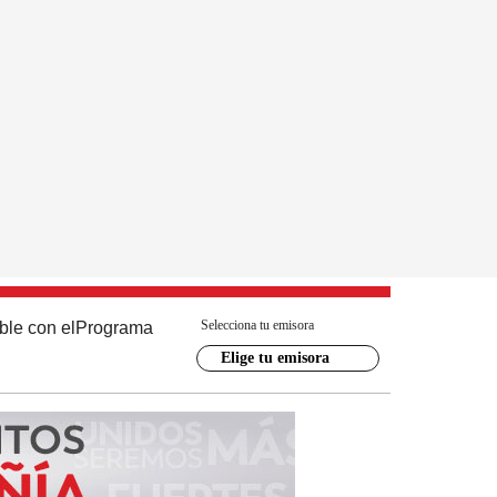
Selecciona tu emisora
ble con el
Programa
Elige tu emisora