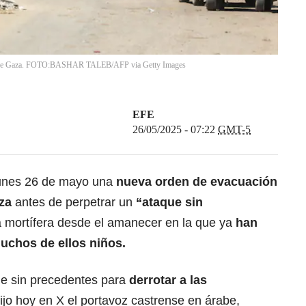
nja de Gaza. FOTO:BASHAR TALEB/AFP via Getty Images
EFE
26/05/2025 - 07:22
GMT-5
lunes 26 de mayo una
nueva orden de evacuación
za
antes de perpetrar un
“ataque sin
a mortífera desde el amanecer en la que ya
han
uchos de ellos niños.
que sin precedentes para
derrotar a las
ijo hoy en X el portavoz castrense en árabe,