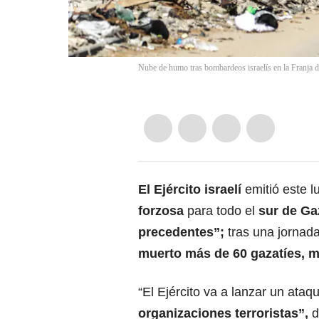
Nube de humo tras bombardeos israelís en la Fra
El
Ejército israelí
emitió este 
forzosa
para todo el
sur de Ga
precedentes”;
tras una jornad
muerto más de 60 gazatíes, m
“El Ejército va a lanzar un ata
organizaciones terroristas
”,
d