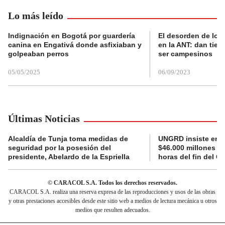
Lo más leído
Indignación en Bogotá por guardería
El desorden de los
canina en Engativá donde asfixiaban y
en la ANT: dan tier
golpeaban perros
ser campesinos
05/05/2025
06/09/2023
Últimas Noticias
Alcaldía de Tunja toma medidas de
UNGRD insiste en li
seguridad por la posesión del
$46.000 millones e
presidente, Abelardo de la Espriella
horas del fin del G
© CARACOL S.A. Todos los derechos reservados.
CARACOL S.A. realiza una reserva expresa de las reproducciones y usos de las obras
y otras prestaciones accesibles desde este sitio web a medios de lectura mecánica u otros
medios que resulten adecuados.