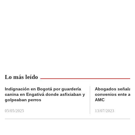
Lo más leído
Indignación en Bogotá por guardería
Abogados señalan 
canina en Engativá donde asfixiaban y
convenios ente alc
golpeaban perros
AMC
05/05/2025
13/07/2023