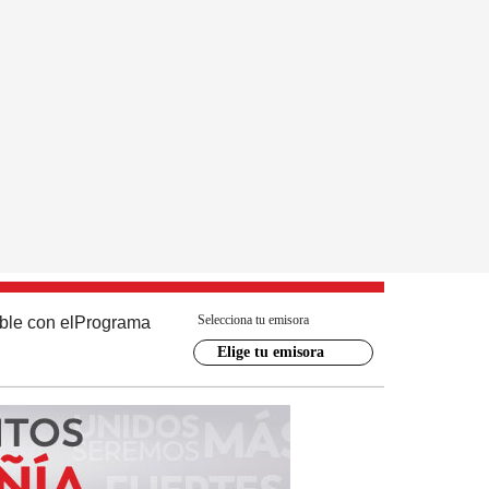
Selecciona tu emisora
ble con el
Programa
Elige tu emisora