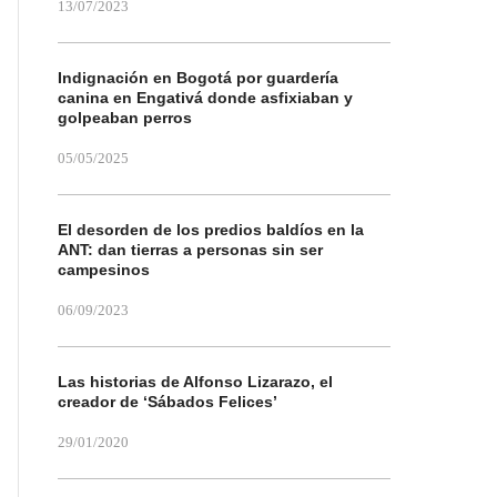
13/07/2023
Indignación en Bogotá por guardería
canina en Engativá donde asfixiaban y
golpeaban perros
05/05/2025
El desorden de los predios baldíos en la
ANT: dan tierras a personas sin ser
campesinos
06/09/2023
Las historias de Alfonso Lizarazo, el
creador de ‘Sábados Felices’
29/01/2020