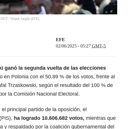
ND OUT
/
Wojtek Jargilo
(
EFE
)
EFE
02/06/2025 - 05:27
GMT-5
i ganó la segunda vuelta de las elecciones
 en Polonia con el 50,89 % de los votos, frente al
Rafal Trzaskowski, según el resultado del 100 % de
por la Comisión Nacional Electoral.
el principal partido de la oposición, el
 (PiS),
ha logrado 10.606.682 votos,
mientras que
a y respaldado por la coalición gubernamental del