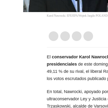
Karol Nawrocki. EFE/EPA/Wojtek Jargilo POLA
El
conservador Karol Nawrock
presidenciales
de este domingo
49,11 % de su rival, el liberal 
los votos escrutados publicado 
En total, Nawrocki, apoyado por 
ultraconservador Ley y Justicia
Trzaskowski, alcalde de Varsovi