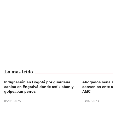
Lo más leído
Indignación en Bogotá por guardería
Abogados señalan 
canina en Engativá donde asfixiaban y
convenios ente alc
golpeaban perros
AMC
05/05/2025
13/07/2023