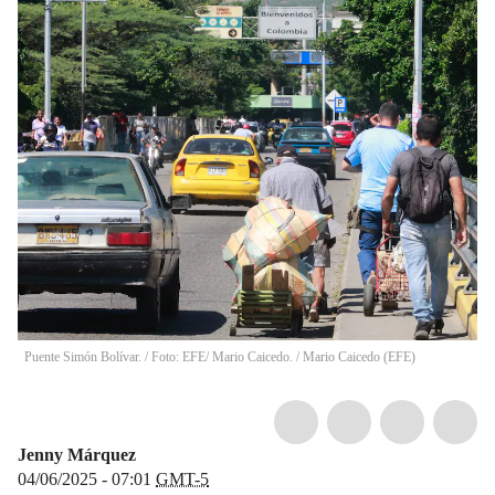
Puente Simón Bolívar. / Foto: EFE/ Mario Caicedo.
/
Mario Caicedo
(
EFE
)
Jenny Márquez
04/06/2025 - 07:01
GMT-5