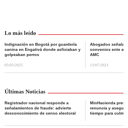
Lo más leído
Indignación en Bogotá por guardería
Abogados señalan 
canina en Engativá donde asfixiaban y
convenios ente alc
golpeaban perros
AMC
05/05/2025
13/07/2023
Últimas Noticias
Registrador nacional responde a
MinHacienda presen
señalamientos de fraude: advierte
renuncia y aseguró
desconocimiento de censo electoral
tiempo para culmina