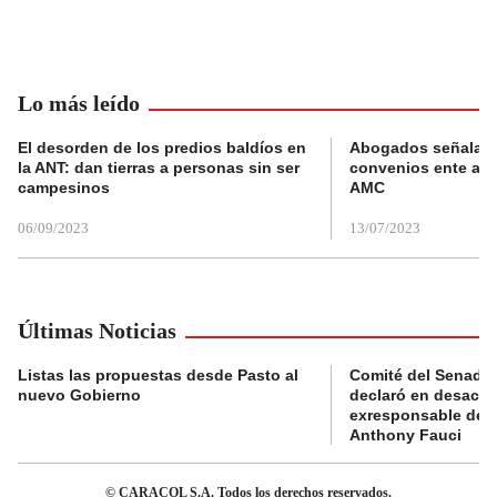
Lo más leído
El desorden de los predios baldíos en
Abogados señalan 
la ANT: dan tierras a personas sin ser
convenios ente alc
campesinos
AMC
06/09/2023
13/07/2023
Últimas Noticias
Listas las propuestas desde Pasto al
Comité del Senado 
nuevo Gobierno
declaró en desacat
exresponsable de l
Anthony Fauci
© CARACOL S.A. Todos los derechos reservados.