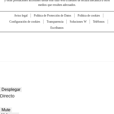
y otras prestaciones accesibles desde este sitio web a medios de lectura mecánica u otros
medios que resulten adecuados.
Aviso legal
Política de Protección de Datos
Política de cookies
Configuración de cookies
Transparencia
Soluciones W
Teléfonos
Escríbanos
Desplegar
Directo
Mute