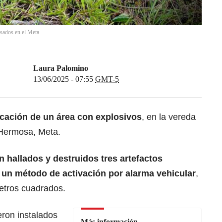
isados en el Meta
Laura Palomino
13/06/2025 - 07:55
GMT-5
icación de un área con explosivos
, en la vereda
 Hermosa, Meta.
n hallados y destruidos tres artefactos
un método de activación por alarma vehicular
,
etros cuadrados.
eron instalados
Más información