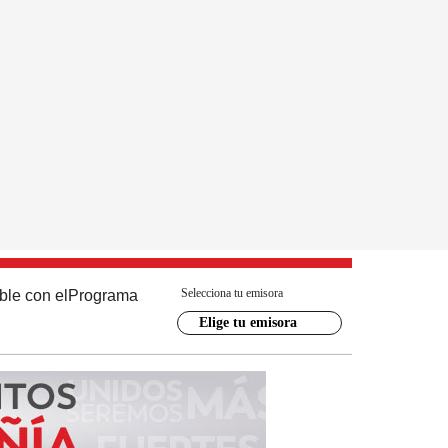
Selecciona tu emisora
ble con el
Programa
Elige tu emisora