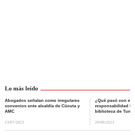
Lo más leído
Abogados señalan como irregulares
¿Qué pasó con el 
convenios ente alcaldía de Cúcuta y
responsabilidad fis
AMC
biblioteca de Tunja
13/07/2023
29/08/2023