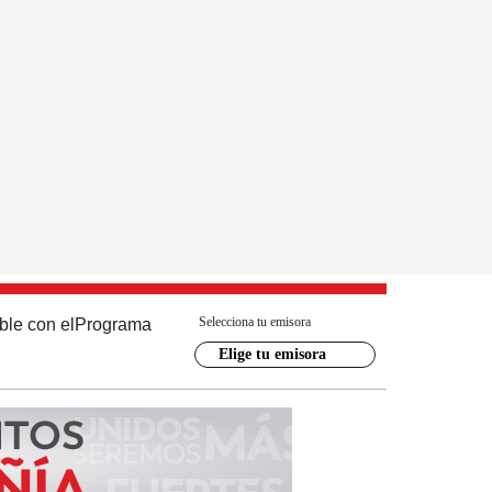
Selecciona tu emisora
ble con el
Programa
Elige tu emisora