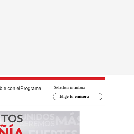
Selecciona tu emisora
ble con el
Programa
Elige tu emisora