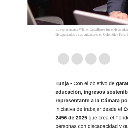
EL representante Wilmer Castellanos fue el de la inici
discapacitados y sus cuidadores en Colombia / Foto: 
Tunja
Con el objetivo de
gara
educación, ingresos sostenibl
representante a la Cámara p
iniciativa de trabajar desde el
C
2456 de 2025
que crea el Fondo
personas con discapacidad y qu