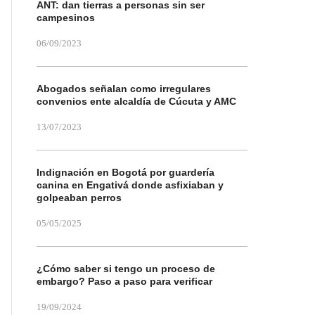
ANT: dan tierras a personas sin ser
campesinos
06/09/2023
Abogados señalan como irregulares
convenios ente alcaldía de Cúcuta y AMC
13/07/2023
Indignación en Bogotá por guardería
canina en Engativá donde asfixiaban y
golpeaban perros
05/05/2025
¿Cómo saber si tengo un proceso de
embargo? Paso a paso para verificar
19/09/2024