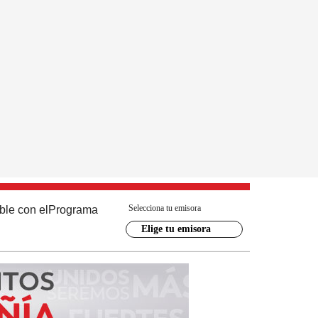
Selecciona tu emisora
ble con el
Programa
Elige tu emisora