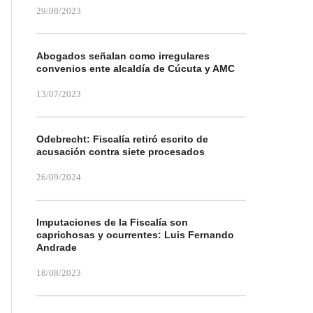
29/08/2023
Abogados señalan como irregulares
convenios ente alcaldía de Cúcuta y AMC
13/07/2023
Odebrecht: Fiscalía retiró escrito de
acusación contra siete procesados
26/09/2024
Imputaciones de la Fiscalía son
caprichosas y ocurrentes: Luis Fernando
Andrade
18/08/2023