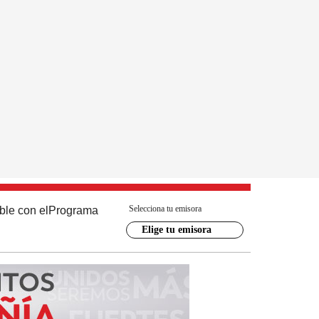
Selecciona tu emisora
ble con el
Programa
Elige tu emisora