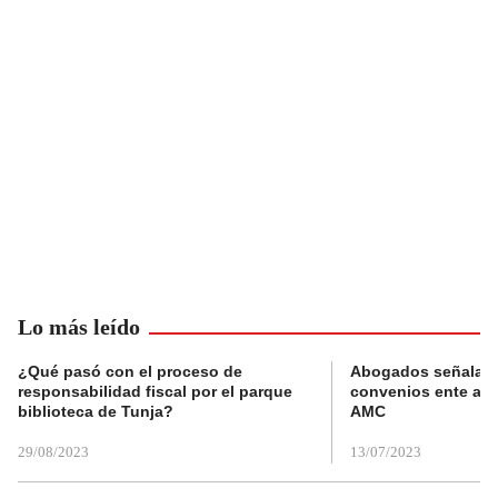
Lo más leído
¿Qué pasó con el proceso de
Abogados señalan 
responsabilidad fiscal por el parque
convenios ente alc
biblioteca de Tunja?
AMC
29/08/2023
13/07/2023