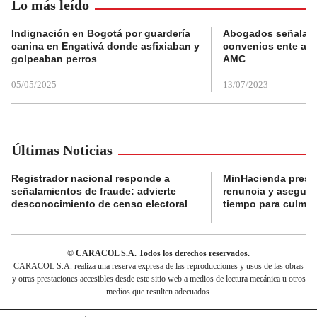
Lo más leído
Indignación en Bogotá por guardería
Abogados señalan 
canina en Engativá donde asfixiaban y
convenios ente alc
golpeaban perros
AMC
05/05/2025
13/07/2023
Últimas Noticias
Registrador nacional responde a
MinHacienda presen
señalamientos de fraude: advierte
renuncia y aseguró
desconocimiento de censo electoral
tiempo para culmina
© CARACOL S.A. Todos los derechos reservados.
CARACOL S.A. realiza una reserva expresa de las reproducciones y usos de las obras
y otras prestaciones accesibles desde este sitio web a medios de lectura mecánica u otros
medios que resulten adecuados.