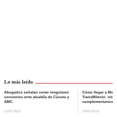
Lo más leído
Abogados señalan como irregulares
Cómo llegar a Mons
convenios ente alcaldía de Cúcuta y
TransMilenio: rutas
AMC
complementarios
13/07/2023
19/03/2024