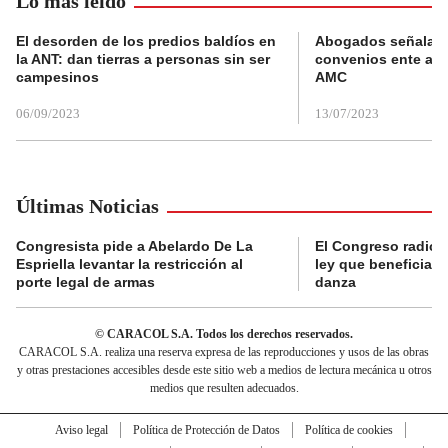
Lo más leído
El desorden de los predios baldíos en
Abogados señalan 
la ANT: dan tierras a personas sin ser
convenios ente alc
campesinos
AMC
06/09/2023
13/07/2023
Últimas Noticias
Congresista pide a Abelardo De La
El Congreso radicó
Espriella levantar la restricción al
ley que beneficia al
porte legal de armas
danza
© CARACOL S.A. Todos los derechos reservados.
CARACOL S.A. realiza una reserva expresa de las reproducciones y usos de las obras
y otras prestaciones accesibles desde este sitio web a medios de lectura mecánica u otros
medios que resulten adecuados.
Aviso legal
Política de Protección de Datos
Política de cookies