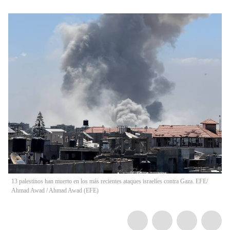
13 palestinos han muerto en los más recientes ataques israelíes contra Gaza. EFE/
Ahmad Awad
/
Ahmad Awad
(
EFE
)