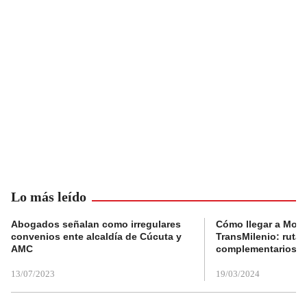
Lo más leído
Abogados señalan como irregulares
Cómo llegar a Mons
convenios ente alcaldía de Cúcuta y
TransMilenio: rutas
AMC
complementarios
13/07/2023
19/03/2024