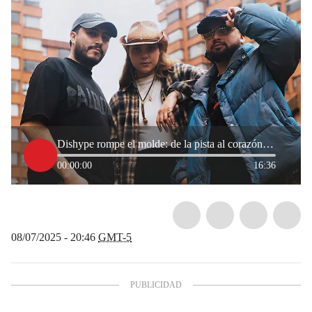
Dishype rompe el molde: de la pista al corazón con ‘Senda’ y ‘Solos’
00:00:00
16:36
08/07/2025 - 20:46
GMT-5