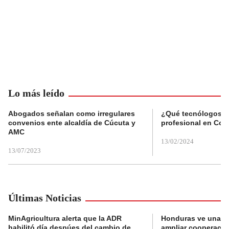
Lo más leído
Abogados señalan como irregulares
¿Qué tecnólogos re
convenios ente alcaldía de Cúcuta y
profesional en Col
AMC
13/02/2024
13/07/2023
Últimas Noticias
MinAgricultura alerta que la ADR
Honduras ve una o
habilitó día despúes del cambio de
ampliar cooperaci