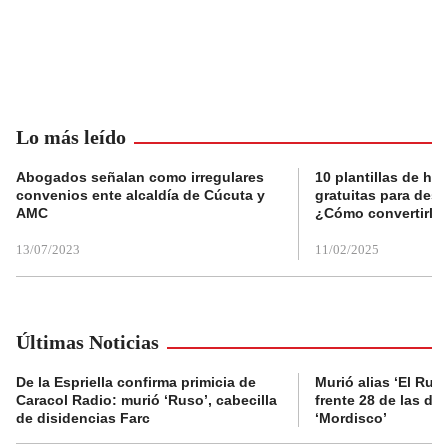
Lo más leído
Abogados señalan como irregulares
10 plantillas de hoj
convenios ente alcaldía de Cúcuta y
gratuitas para des
AMC
¿Cómo convertirla
13/07/2023
11/02/2025
Últimas Noticias
De la Espriella confirma primicia de
Murió alias ‘El Ruso
Caracol Radio: murió ‘Ruso’, cabecilla
frente 28 de las di
de disidencias Farc
‘Mordisco’