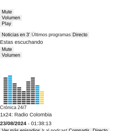
Mute
Volumen
Play
Noticias en 3′
Últimos programas
Directo
Estas escuchando
Mute
Volumen
Crónica 24/7
1x24: Radio Colombia
23/08/2024
- 01:38:13
Ver más episodios
Ir al podcast
Compartir
Directo