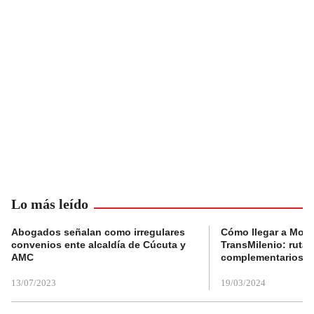
Lo más leído
Abogados señalan como irregulares
Cómo llegar a Mons
convenios ente alcaldía de Cúcuta y
TransMilenio: rutas
AMC
complementarios
13/07/2023
19/03/2024