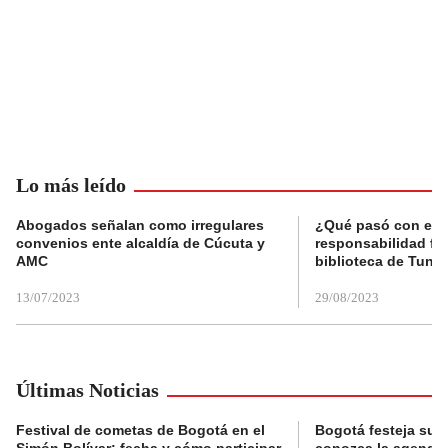
Lo más leído
Abogados señalan como irregulares
¿Qué pasó con el 
convenios ente alcaldía de Cúcuta y
responsabilidad fis
AMC
biblioteca de Tunja
13/07/2023
29/08/2023
Últimas Noticias
Festival de cometas de Bogotá en el
Bogotá festeja su 
Simón Bolívar: fecha y cómo participar
conozca la agenda 