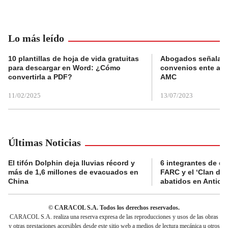
Lo más leído
10 plantillas de hoja de vida gratuitas
Abogados señalan 
para descargar en Word: ¿Cómo
convenios ente alc
convertirla a PDF?
AMC
11/02/2025
13/07/2023
Últimas Noticias
El tifón Dolphin deja lluvias récord y
6 integrantes de di
más de 1,6 millones de evacuados en
FARC y el ‘Clan del
China
abatidos en Antioq
© CARACOL S.A. Todos los derechos reservados.
CARACOL S.A. realiza una reserva expresa de las reproducciones y usos de las obras
y otras prestaciones accesibles desde este sitio web a medios de lectura mecánica u otros