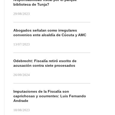
biblioteca de Tunja?
29/08/2023
Abogados señalan como irregulares
convenios ente alcaldía de Cúcuta y AMC
13/07/2023
Odebrecht: Fiscalía retiró escrito de
acusación contra siete procesados
26/09/2024
Imputaciones de la Fiscalía son
caprichosas y ocurrentes: Luis Fernando
Andrade
18/08/2023