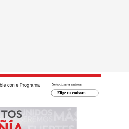
Selecciona tu emisora
ble con el
Programa
Elige tu emisora