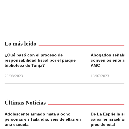
Lo más leído
¿Qué pasó con el proceso de
Abogados señalan 
responsabilidad fiscal por el parque
convenios ente alc
biblioteca de Tunja?
AMC
29/08/2023
13/07/2023
Últimas Noticias
Adolescente armado mata a ocho
De La Espriella se 
personas en Tailandia, seis de ellas en
canciller israelí a
una escuela
presidencial