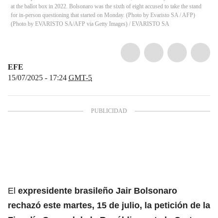
at the ballot box in 2022. Bolsonaro was the sixth of eight accused to take the stand
for in-person questioning that started on Monday. (Photo by Evaristo SA / AFP)
(Photo by EVARISTO SA/AFP via Getty Images)
/
EVARISTO SA
EFE
15/07/2025 - 17:24
GMT-5
El
expresidente brasileño Jair Bolsonaro
rechazó este martes, 15 de julio, la petición de la