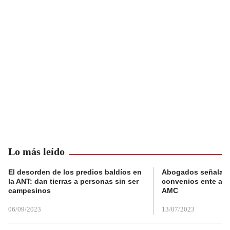
Lo más leído
El desorden de los predios baldíos en
Abogados señalan 
la ANT: dan tierras a personas sin ser
convenios ente alc
campesinos
AMC
06/09/2023
13/07/2023