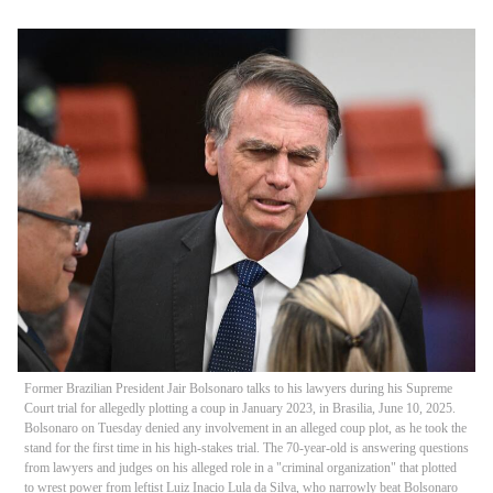
Former Brazilian President Jair Bolsonaro talks to his lawyers during his Supreme
Court trial for allegedly plotting a coup in January 2023, in Brasilia, June 10, 2025.
Bolsonaro on Tuesday denied any involvement in an alleged coup plot, as he took the
stand for the first time in his high-stakes trial. The 70-year-old is answering questions
from lawyers and judges on his alleged role in a "criminal organization" that plotted
to wrest power from leftist Luiz Inacio Lula da Silva, who narrowly beat Bolsonaro