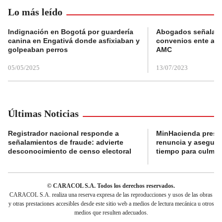
Lo más leído
Indignación en Bogotá por guardería
Abogados señalan 
canina en Engativá donde asfixiaban y
convenios ente alc
golpeaban perros
AMC
05/05/2025
13/07/2023
Últimas Noticias
Registrador nacional responde a
MinHacienda presen
señalamientos de fraude: advierte
renuncia y aseguró
desconocimiento de censo electoral
tiempo para culmina
© CARACOL S.A. Todos los derechos reservados.
CARACOL S.A. realiza una reserva expresa de las reproducciones y usos de las obras
y otras prestaciones accesibles desde este sitio web a medios de lectura mecánica u otros
medios que resulten adecuados.