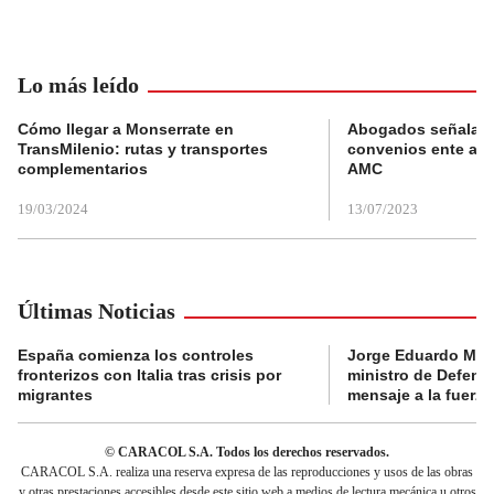
Lo más leído
Cómo llegar a Monserrate en
Abogados señalan 
TransMilenio: rutas y transportes
convenios ente alc
complementarios
AMC
19/03/2024
13/07/2023
Últimas Noticias
España comienza los controles
Jorge Eduardo Mo
fronterizos con Italia tras crisis por
ministro de Defens
migrantes
mensaje a la fuerza
© CARACOL S.A. Todos los derechos reservados.
CARACOL S.A. realiza una reserva expresa de las reproducciones y usos de las obras
y otras prestaciones accesibles desde este sitio web a medios de lectura mecánica u otros