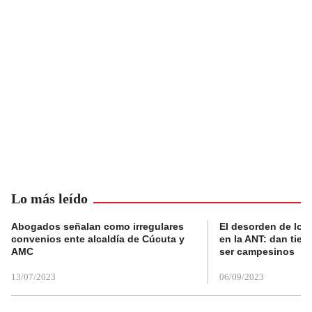
Lo más leído
Abogados señalan como irregulares
El desorden de los
convenios ente alcaldía de Cúcuta y
en la ANT: dan tier
AMC
ser campesinos
13/07/2023
06/09/2023