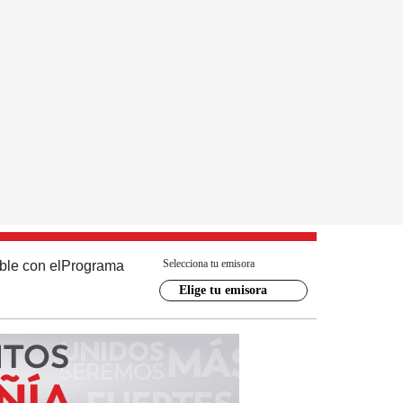
Selecciona tu emisora
ble con el
Programa
Elige tu emisora