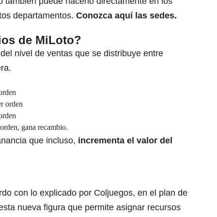
o también puede hacerlo directamente en los
intos departamentos.
Conozca
aquí las sedes
.
ios de MiLoto?
del nivel de ventas que se distribuye entre
ra.
 orden
er orden
 orden
r orden, gana recambio.
nancia que incluso,
incrementa el valor del
do con lo explicado por Coljuegos, en el plan de
esta nueva figura que permite asignar recursos