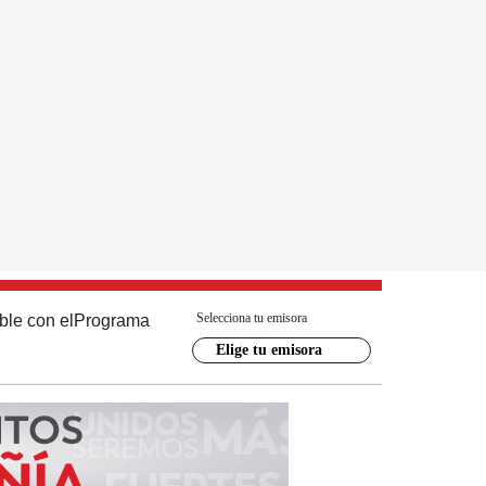
Selecciona tu emisora
ble con el
Programa
Elige tu emisora