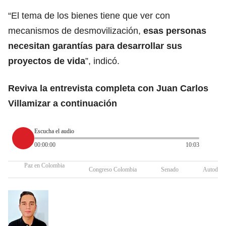
“El tema de los bienes tiene que ver con
mecanismos de desmovilización,
esas personas
necesitan garantías para desarrollar sus
proyectos de vida
”, indicó.
Reviva la entrevista completa con Juan Carlos
Villamizar a continuación
Escucha el audio
00:00:00
10:03
Paz en Colombia
Congreso Colombia
Senado
Autodefe