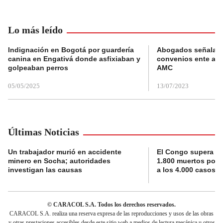
Lo más leído
Indignación en Bogotá por guardería
Abogados señalan 
canina en Engativá donde asfixiaban y
convenios ente alc
golpeaban perros
AMC
05/05/2025
13/07/2023
Últimas Noticias
Un trabajador murió en accidente
El Congo supera la 
minero en Socha; autoridades
1.800 muertos por 
investigan las causas
a los 4.000 casos
© CARACOL S.A. Todos los derechos reservados.
CARACOL S.A. realiza una reserva expresa de las reproducciones y usos de las obras
y otras prestaciones accesibles desde este sitio web a medios de lectura mecánica u otros