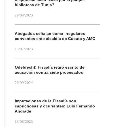
biblioteca de Tunja?
29/08/2023
Abogados señalan como irregulares
convenios ente alcaldía de Cúcuta y AMC
13/07/2023
Odebrecht: Fiscalía retiró escrito de
acusación contra siete procesados
26/09/2024
Imputaciones de la Fiscalía son
caprichosas y ocurrentes: Luis Fernando
Andrade
18/08/2023