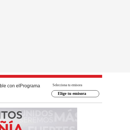
Selecciona tu emisora
ble con el
Programa
Elige tu emisora