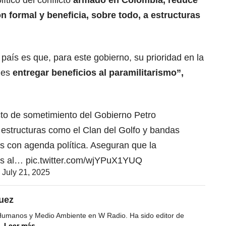
tico del conflicto
armado en Colombia, reduce
n formal y beneficia, sobre todo, a estructuras
país es que, para este gobierno, su prioridad en la
 es
entregar beneficios al paramilitarismo”,
cto de sometimiento del Gobierno Petro
 estructuras como el Clan del Golfo y bandas
s con agenda política. Aseguran que la
dos al…
pic.twitter.com/wjYPuX1YUQ
)
July 21, 2025
uez
Humanos y Medio Ambiente en W Radio. Ha sido editor de
.
Leer más