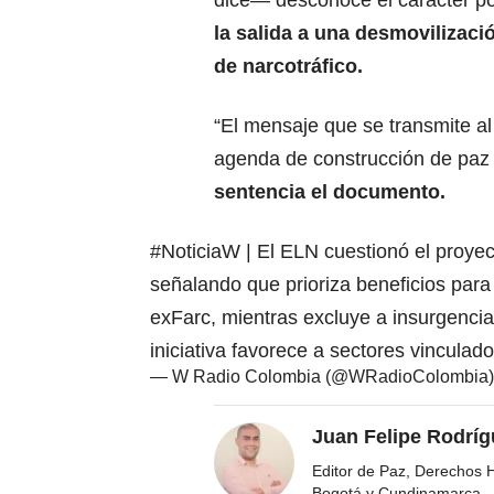
dice— desconoce el carácter polí
la salida a una desmovilizació
de narcotráfico.
“El mensaje que se transmite al 
agenda de construcción de paz
sentencia el documento.
#NoticiaW
| El ELN cuestionó el proye
señalando que prioriza beneficios para
exFarc, mientras excluye a insurgencia
iniciativa favorece a sectores vincula
— W Radio Colombia (@WRadioColombia
Juan Felipe Rodríg
Editor de Paz, Derechos 
Bogotá y Cundinamarca,
..